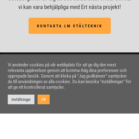
vi kan vara behjälpliga med Ert nästa projekt!
KONTAKTA LM STÅLTEKNIK
Vi använder cookies på vår webbplats för att ge dig den mest
relevanta upplevelsen genom att komma ihåg dina preferenser och
upprepade besök. Genom att klicka på "Jag godkänner" samtycker
KONTAKTA OSS
du till användningen av alla cookies. Du kan besöka "inställningar" för
att ge ett kontrollerat samtycke.
Besöksadress:
LM Stålteknik AB
Inställningar
OK
Skeppsbyggaregatan 9
463 71 Lödöse
Fakturaadress:
LM Stålteknik AB
FE 9192, 838 76 Frösö