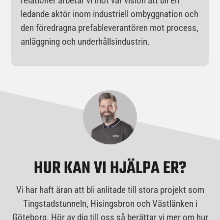
relationer arbetar vi mot vår vision att bli en
ledande aktör inom industriell ombyggnation och
den föredragna prefableverantören mot process,
anläggning och underhållsindustrin.
HUR KAN VI HJÄLPA ER?
Vi har haft äran att bli anlitade till stora projekt som
Tingstadstunneln, Hisingsbron och Västlänken i
Göteborg. Hör av dig till oss så berättar vi mer om hur