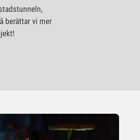
gstadstunneln,
å berättar vi mer
jekt!