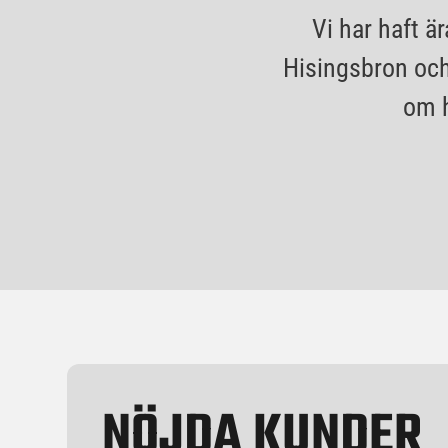
Vi har haft ä
Hisingsbron och 
om h
NÖJDA KUNDER